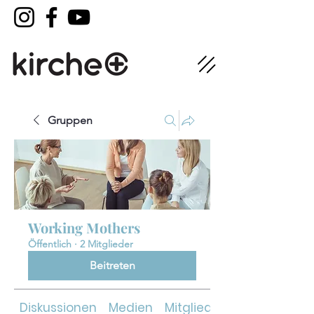
Gruppen
Working Mothers
Öffentlich
·
2 Mitglieder
Beitreten
Diskussionen
Medien
Mitglieder