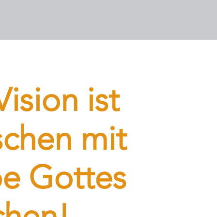
ision ist
chen mit
be Gottes
chen!