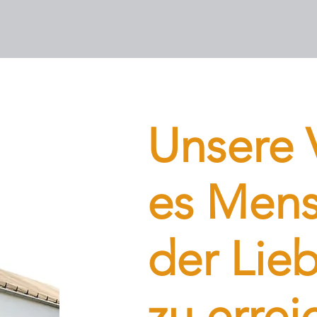
Unsere V
es Mens
der Lie
zu errei