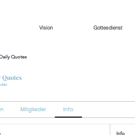
Vision
Gottesdienst
 Daily Quotes
y Quotes
eder
en
Mitglieder
Info
e
Info