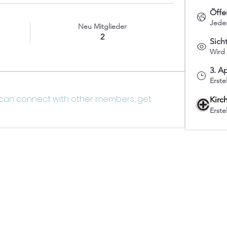
Öffe
Jede
Neu Mitglieder
2
Sich
Wird
3. Ap
Erstel
can connect with other members, get 
Kirc
Erste