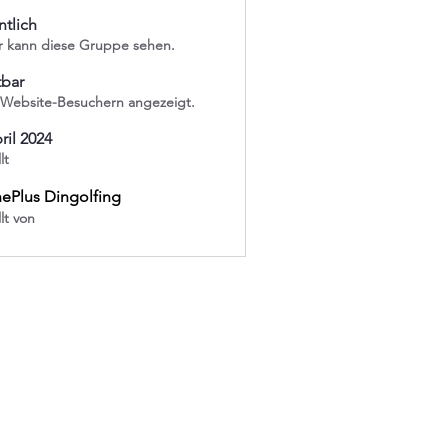
ntlich
r kann diese Gruppe sehen.
tbar
 Website-Besuchern angezeigt.
ril 2024
lt
hePlus Dingolfing
llt von